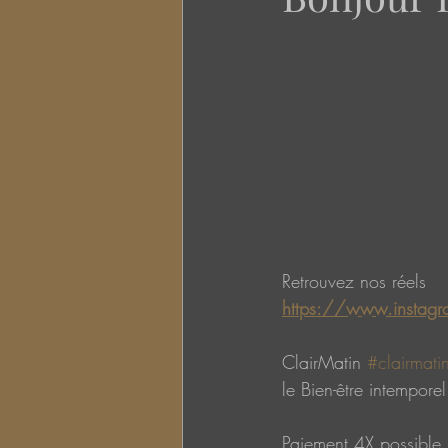
Retrouvez nos réels
https://www.instagra
ClairMatin 
#clairmati
le Bien-être intemporel
Paiement 4X possible 