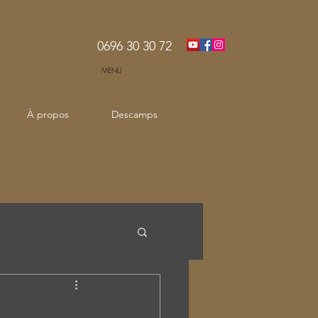
0696 30 30 72
MENU
À propos
Descamps