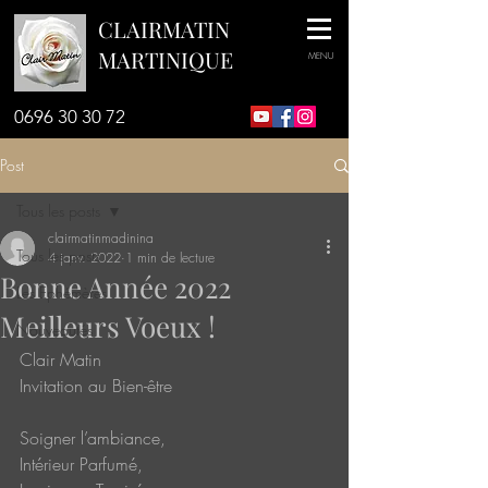
CLAIRMATIN
MARTINIQUE
MENU
0696 30 30 72
Post
Tous les posts
clairmatinmadinina
Tous les posts
4 janv. 2022
1 min de lecture
Bonne Année 2022
Les Ephémères
Meilleurs Voeux !
Nouveautés
Clair Matin
Invitation au Bien-être
Soigner l’ambiance,
Intérieur Parfumé,