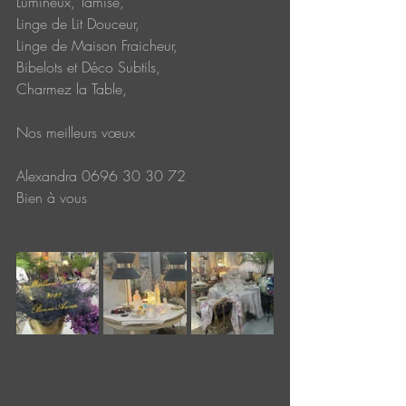
Lumineux, Tamisé,
Linge de Lit Douceur,
Linge de Maison Fraicheur,
Bibelots et Déco Subtils,
Charmez la Table,
Nos meilleurs vœux
Alexandra 0696 30 30 72
Bien à vous