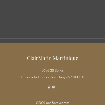
LES NOUVEAUTES DE 2026
LES 
SONT ARRIVEES
CHE
ClairMatin Martinique
0696 30 30 72
1 rue de la Concorde - Cluny - 97200 FdF
©2020 par Bemycomm