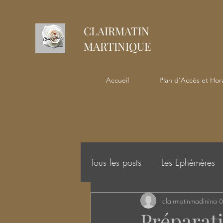
CLAIRMATIN
MARTINIQUE
Accueil
Plan d'Accès et Hora
Tous les posts
Les Ephémères
clairmatinmadinina
6
Préparati