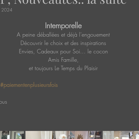
. 2024
Intemporelle
A peine déballées et déjà l'engouement
Découvrir le choix et des inspirations
Envies, Cadeaux pour Soi... le cocon
Amis Famille,
et toujours Le Temps du Plaisir
#paiementenplusieursfois
ous