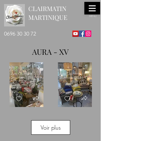
CLAIRMATIN
MARTINIQUE
MENU
0696 30 30 72
AURA - XV
Aura ClairMatin
Aura ClairMatin
Showroom-44544- (01)
Showroom-44544- (02)
Aura ClairMatin
Voir plus
Showroom-44544- (04)
Aura ClairMatin Showroom-
44544- (03)