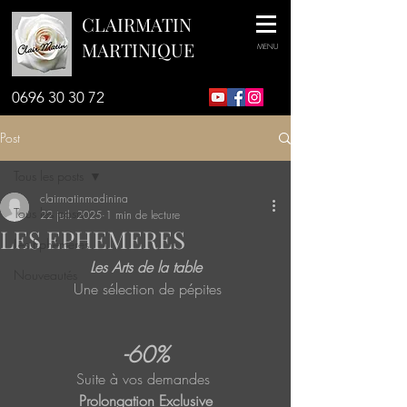
CLAIRMATIN
MARTINIQUE
MENU
0696 30 30 72
Post
Tous les posts
clairmatinmadinina
Tous les posts
22 juil. 2025
1 min de lecture
LES EPHEMERES
Les Ephémères
Les Arts de la table
Nouveautés
 Une sélection de pépites
-60% 
Suite à vos demandes 
Prolongation Exclusive