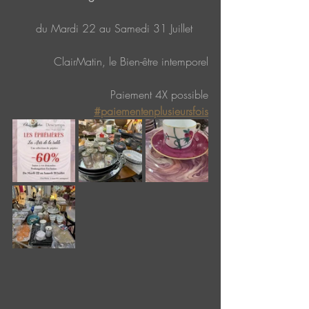
  du Mardi 22 au Samedi 31 Juillet
ClairMatin, le Bien-être intemporel
Paiement 4X possible
#paiementenplusieursfois