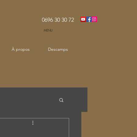
0696 30 30 72
MENU
À propos
Descamps