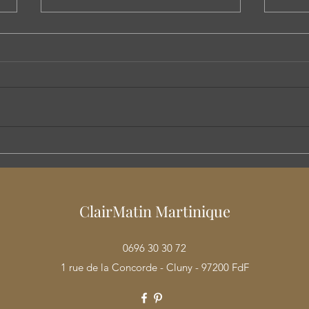
LES NOUVEAUTES DE 2026
LES 
SONT ARRIVEES
CHE
ClairMatin Martinique
0696 30 30 72
1 rue de la Concorde - Cluny - 97200 FdF