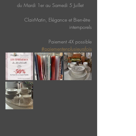
  du Mardi 1er au Samedi 5 Juillet
ClairMatin, Elégance et Bien-être 
intemporels
Paiement 4X possible
#paiementenplusieursfois