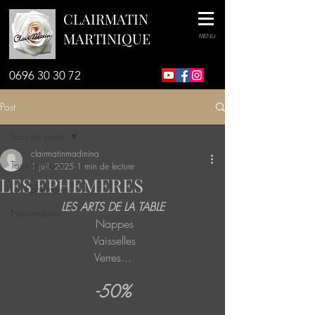
CLAIRMATIN
MARTINIQUE
MENU
0696 30 30 72
Post
Tous les posts
clairmatinmadinina
Tous les posts
1 juil. 2025
1 min de lecture
LES EPHEMERES
Les Ephémères
LES ARTS DE LA TABLE
Nouveautés
 Nappes
 Vaisselles
Verres...
-50% 