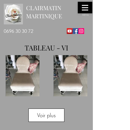
CLAIRMATIN
MARTINIQUE
MENU
0696 30 30 72
TABLEAU - VI
CM-20KHER2621-
CM-20KHER2621-
Fauteuil.jpg
Fauteuil.jpg
CM-20KLUS2622-
CM-20KLUS2623-
Voir plus
PouleGM.jpg
PouleMM.jpg