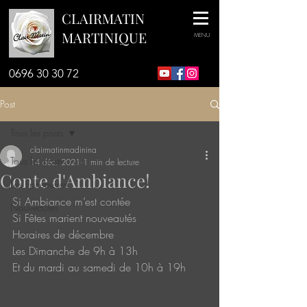
CLAIRMATIN
MARTINIQUE
MENU
0696 30 30 72
Post
Tous les posts
clairmatinmadinina
Tous les posts
14 déc. 2021
1 min de lecture
Conte d'Ambiance!
Les Ephémères
Si Ambiance m’est contée
Nouveautés
Si Fêtes marient nouveautés
Horaires de décembre
Les Dimanche de 9h à 13h
Et du mardi au samedi de 10h à 19h