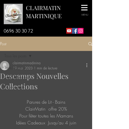
CLAIRMATIN
MARTINIQUE
MENU
0696 30 30 72
Post
Tous les posts
clairmatinmadinina
Tous les posts
19 mai 2023
1 min de lecture
Descamps Nouvelles
Les Ephémères
Collections
Nouveautés
Parures de Lit - Bains
ClairMatin  offre 20%
Pour fêter toutes les Mamans
Idées Cadeaux  Jusqu’au 4 juin