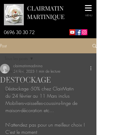
CLAIRMATIN
MARTINIQUE
MENU
0696 30 30 72
Post
Tous les posts
clairmatinmadinina
Tous les posts
24 févr. 2023
1 min de lecture
DESTOCKAGE
Les Ephémères
Déstockage -50% chez ClairMatin
Nouveautés
du 24 février au 11 Mars inclus
Mobiliers-vaisselles-coussins-linge de 
maison-décoration etc...
N'attendez pas pour un meilleur choix !
C’est le moment